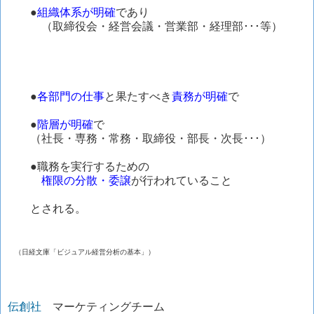
●
組織体系が明確
であり
（取締役会・経営会議・営業部・経理部･･･等）
●
各部門の仕事
と果たすべき
責務が明確
で
●
階層が明確
で
（社長・専務・常務・取締役・部長・次長･･･）
●職務を実行するための
権限の分散・委譲
が行われていること
とされる。
（日経文庫「ビジュアル経営分析の基本」）
伝創社
マーケティングチーム