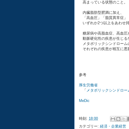
高まっている状態のこと。
内臓脂肪型肥満に加え、
「高血圧」「脂質異常症」
いずれか2つ以上をあわせ持
糖尿病や高脂血症、高血圧
動脈硬化性の疾患が生じる
メタボリックシンドローム
それぞれの疾患が相互に悪
参考
厚生労働省
「
メタボリックシンドロー
MeDic
時刻:
18:00
カテゴリー:
経済・企業経営