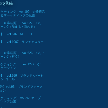
の投稿
ケティング】vol.199 企業経営
けるマーケティングの役割
・企業経営】 vol.627 バリュ
ェーン?（加える・束ねる）
 vol.616 ATL・BTL
】 vol.1007 ランチェスター
則
・企業経営】 vol.626 バリュ
ェーン?（省く）
ケティング】 vol.1277 ゲー
ィケーション
】 vol.669 ブランド･パーセ
ン･ゴール
告】vol.93 ブランドフォーメ
ョン
ケティング】 vol.268 オープ
ザ・ドア効果