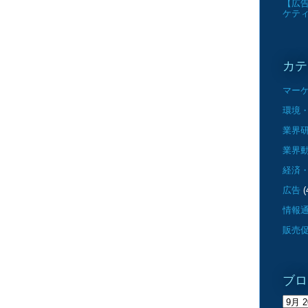
【広告
ケテ
カテ
マー
環境・
業界
業界
経済
広告
(
情報
販売
ブロ