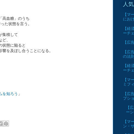
人気
【マー
「高血糖」のうち
にお
った状態を言う。
【経済
ーチ
が集積して
など、
【広告】
の状態に陥ると
影響を及ぼし合うことになる。
【広告
の法
【経済
ーチ
【マー
ミフ
【広告
ムを知ろう
」
プショ
【広
ーシ
【マー
ン・