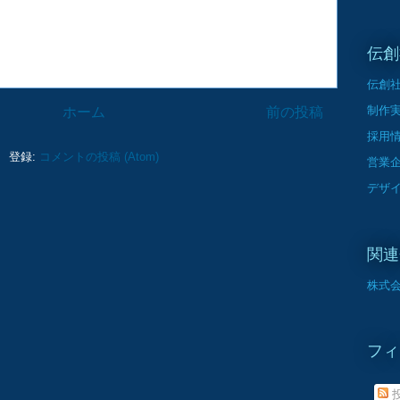
伝創
伝創
制作
ホーム
前の投稿
採用
登録:
コメントの投稿 (Atom)
営業
デザ
関連
株式会
フィ