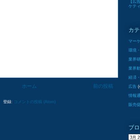
【広告
ケテ
カテ
マー
環境・
業界
業界
経済
ホーム
前の投稿
広告
(
情報
登録:
コメントの投稿 (Atom)
販売
ブロ