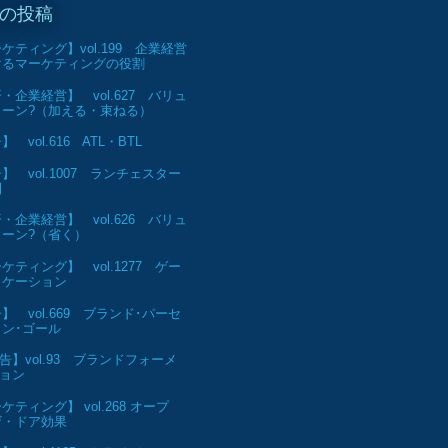
の投稿
ケティング】vol.199 企業経営
けるマーケティングの役割
・企業経営】 vol.627 バリュ
ェーン?（加える・束ねる）
 vol.616 ATL・BTL
】 vol.1007 ランチェスター
則
・企業経営】 vol.626 バリュ
ェーン?（省く）
ケティング】 vol.1277 ゲー
ィケーション
】 vol.669 ブランド･パーセ
ン･ゴール
告】vol.93 ブランドフォーメ
ョン
ケティング】 vol.268 オープ
ザ・ドア効果