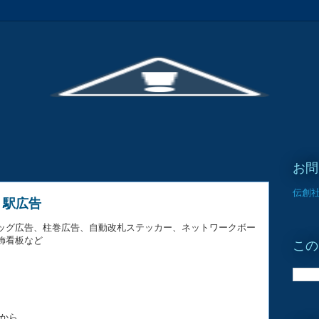
お問
伝創社
7 駅広告
ッグ広告、柱巻広告、自動改札ステッカー、ネットワークボー
飾看板など
この
から