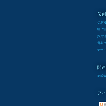
伝創
伝創
制作
採用
営業
デザ
関連
株式会
フィ