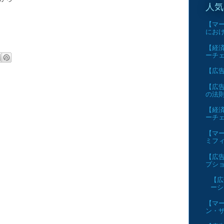
人気
【マー
にお
【経済
ーチ
【広告】
【広告
の法
【経済
ーチ
【マー
ミフ
【広告
プショ
【広
ーシ
【マー
ン・