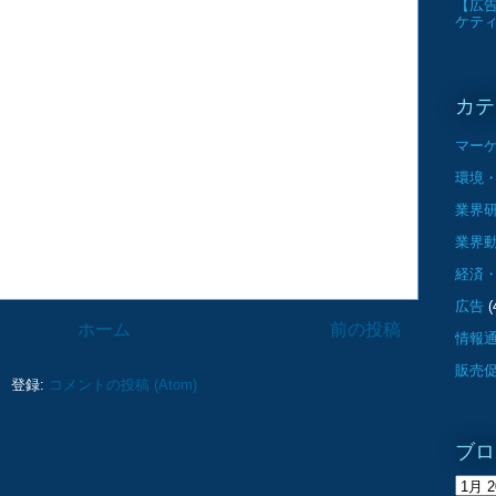
【広告
ケテ
カテ
マー
環境・
業界
業界
経済
広告
(
ホーム
前の投稿
情報
販売
登録:
コメントの投稿 (Atom)
ブロ