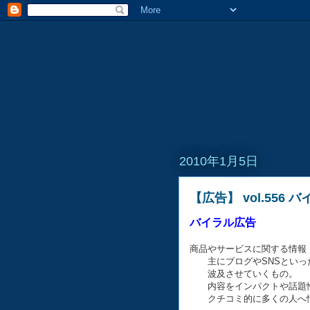
2010年1月5日
【広告】 vol.556 
バイラル広告
商品やサービスに関する情報
主にブログやSNSといっ
波及させていくもの。
内容をインパクトや話題性
クチコミ的に多くの人へ情