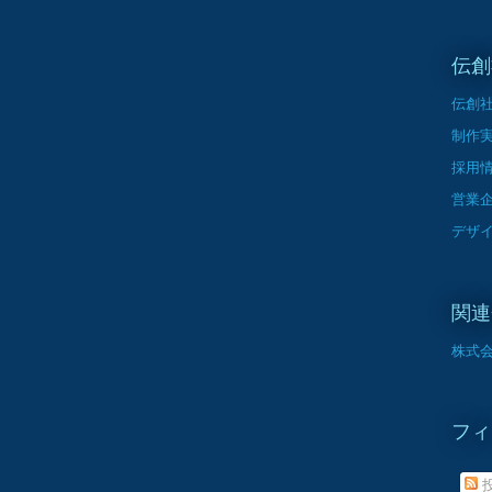
伝創
伝創
制作
採用
営業
デザ
関連
株式会
フィ