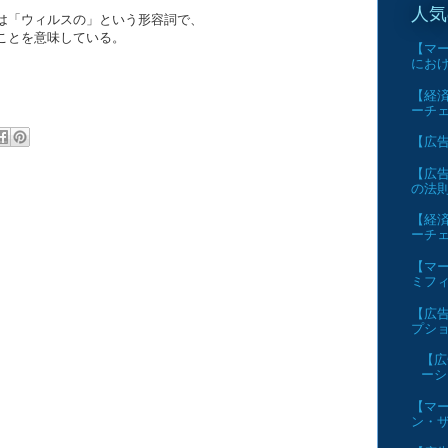
人気
「ウィルスの」という形容詞で、
とを意味している。
【マー
にお
【経済
ーチ
【広告】
【広告
の法
【経済
ーチ
【マー
ミフ
【広告
プショ
【広
ーシ
【マー
ン・