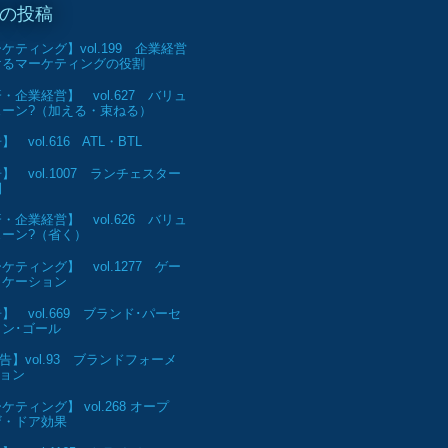
の投稿
ケティング】vol.199 企業経営
けるマーケティングの役割
・企業経営】 vol.627 バリュ
ェーン?（加える・束ねる）
 vol.616 ATL・BTL
】 vol.1007 ランチェスター
則
・企業経営】 vol.626 バリュ
ェーン?（省く）
ケティング】 vol.1277 ゲー
ィケーション
】 vol.669 ブランド･パーセ
ン･ゴール
告】vol.93 ブランドフォーメ
ョン
ケティング】 vol.268 オープ
ザ・ドア効果