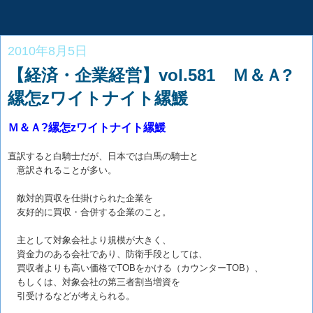
2010年8月5日
【経済・企業経営】vol.581 Ｍ＆Ａ?
縲怎zワイトナイト縲鰀
Ｍ＆Ａ?縲怎zワイトナイト縲鰀
直訳すると白騎士だが、日本では白馬の騎士と
意訳されることが多い。
敵対的買収を仕掛けられた企業を
友好的に買収・合併する企業のこと。
主として対象会社より規模が大きく、
資金力のある会社であり、防衛手段としては、
買収者よりも高い価格でTOBをかける（カウンターTOB）、
もしくは、対象会社の第三者割当増資を
引受けるなどが考えられる。