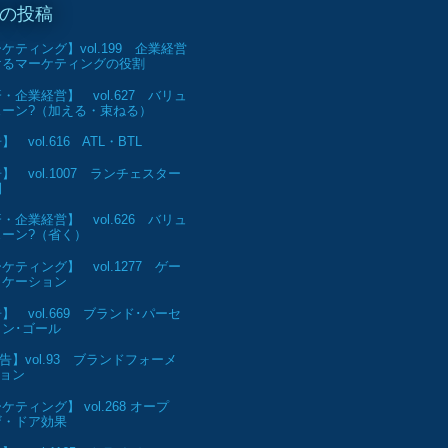
の投稿
ケティング】vol.199 企業経営
けるマーケティングの役割
・企業経営】 vol.627 バリュ
ェーン?（加える・束ねる）
 vol.616 ATL・BTL
】 vol.1007 ランチェスター
則
・企業経営】 vol.626 バリュ
ェーン?（省く）
ケティング】 vol.1277 ゲー
ィケーション
】 vol.669 ブランド･パーセ
ン･ゴール
告】vol.93 ブランドフォーメ
ョン
ケティング】 vol.268 オープ
ザ・ドア効果