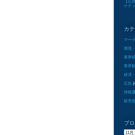
【広告
ケテ
カテ
マー
環境・
業界
業界
経済
広告
(
情報
販売
ブロ