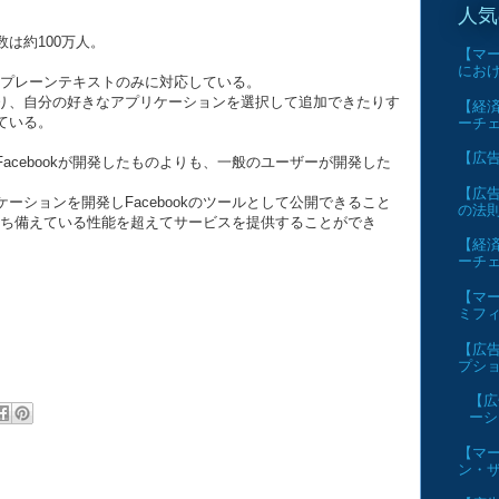
人気
は約100万人。
【マー
にお
ズ性はプレーンテキストのみに対応している。
たり、自分の好きなアプリケーションを選択して追加できたりす
【経済
ている。
ーチ
【広告】
acebookが開発したものよりも、一般のユーザーが開発した
【広告
ーションを開発しFacebookのツールとして公開できること
の法
身が持ち備えている性能を超えてサービスを提供することができ
【経済
ーチ
【マー
ミフ
【広告
プショ
【広
ーシ
【マー
ン・