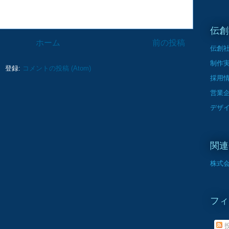
伝創
ホーム
前の投稿
伝創
制作
登録:
コメントの投稿 (Atom)
採用
営業
デザ
関連
株式会
フィ