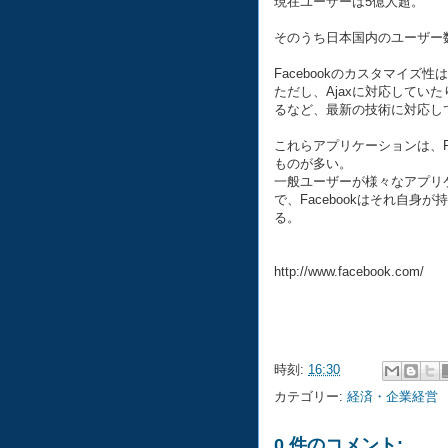
現在ユーザーは5億人超。
そのうち日本国内のユーザー数
Facebookのカスタマイ
ただし、Ajaxに対応してい
るなど、最新の技術に対応し
これらアプリケーションは、F
ものが多い。
一般ユーザーが様々なアプリケ
で、Facebookはそれ自
る。
http://www.facebook.com/
時刻:
16:30
カテゴリー:
経済・企業経営
0 件のコメント: