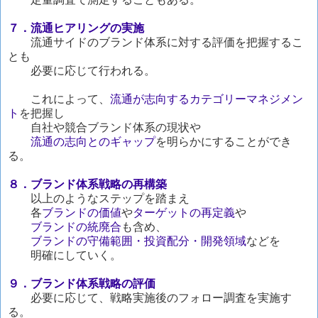
７．流通ヒアリングの実施
流通サイドのブランド体系に対する評価を把握するこ
とも
必要に応じて行われる。
これによって、
流通が志向するカテゴリーマネジメン
ト
を把握し
自社や競合ブランド体系の現状や
流通の志向とのギャップ
を明らかにすることができ
る。
８．ブランド体系戦略の再構築
以上のようなステップを踏まえ
各
ブランドの価値
や
ターゲットの再定義
や
ブランドの統廃合
も含め、
ブランドの守備範囲・投資配分・開発領域
などを
明確にしていく。
９．ブランド体系戦略の評価
必要に応じて、戦略実施後のフォロー調査を実施す
る。