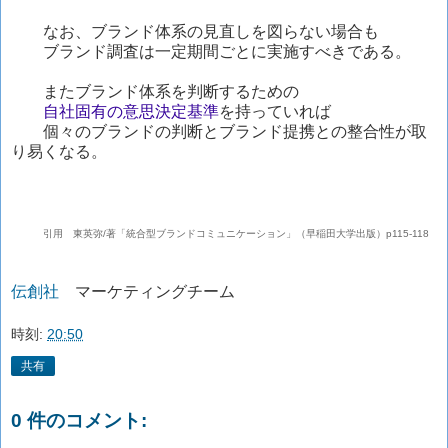
なお、ブランド体系の見直しを図らない場合も
ブランド調査は一定期間ごとに実施すべきである。
またブランド体系を判断するための
自社固有の意思決定基準
を持っていれば
個々のブランドの判断とブランド提携との整合性が取
り易くなる。
引用 東英弥/著「統合型ブランドコミュニケーション」（早稲田大学出版）p115-118
伝創社
マーケティングチーム
時刻:
20:50
共有
0 件のコメント: